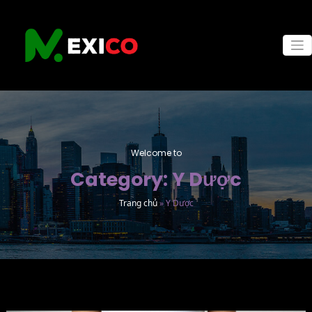
Skip
to
content
Welcome to
Category: Y Dược
Trang chủ
»
Y Dược