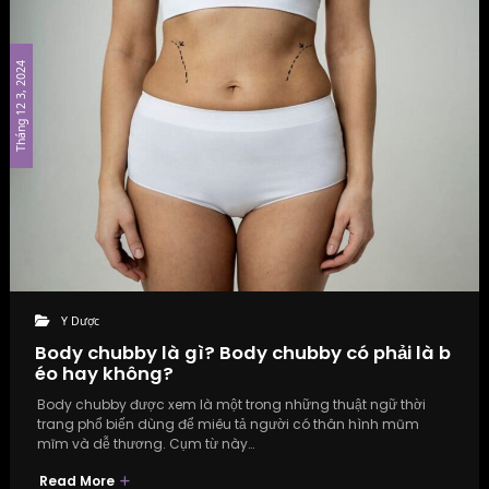
Tháng 12 3, 2024
Y Dược
Body chubby là gì? Body chubby có phải là b
éo hay không?
Body chubby được xem là một trong những thuật ngữ thời
trang phổ biến dùng để miêu tả người có thân hình mũm
mĩm và dễ thương. Cụm từ này…
Read More