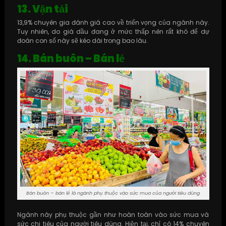
13. Vận tải
13,9% chuyên gia đánh giá cao về triển vọng của ngành này.
Tuy nhiên, do giá dầu đang ở mức thấp nên rất khó để dự
đoán con số này sẽ kéo dài trong bao lâu.
14. Bán buôn – Bán lẻ
Bán buôn – bán lẻ là ngành phụ thuộc vào sức mua của người tiêu dùng
Ngành này phụ thuộc gần như hoàn toàn vào sức mua và
sức chi tiêu của người tiêu dùng. Hiện tại, chỉ có 14% chuyên