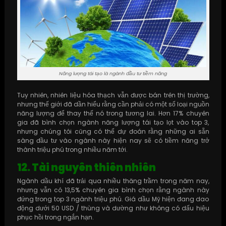
Năng lượng tái tạo là ngành đầu tư tiềm năng
Tuy nhiên, nhiên liệu hóa thạch vẫn được bán trên thị trường,
nhưng thế giới đã dần hiểu rằng cần phải có một số loại nguồn
năng lượng để thay thế nó trong tương lai. Hơn 17% chuyên
gia đã bình chọn ngành năng lượng tái tạo lọt vào top 3,
nhưng chúng tôi cũng có thể dự đoán rằng những ai sẵn
sàng đầu tư vào ngành này hiện nay sẽ có tiềm năng trở
thành triệu phú trong nhiều năm tới.
12. Tài nguyên thiên nhiên
Ngành dầu khí đã trải qua nhiều thăng trầm trong năm nay,
nhưng vẫn có 13,5% chuyên gia bình chọn rằng ngành này
đứng trong top 3 ngành triệu phú. Giá dầu Mỹ hiện đang dao
động dưới 50 USD / thùng và dường như không có dấu hiệu
phục hồi trong ngắn hạn.