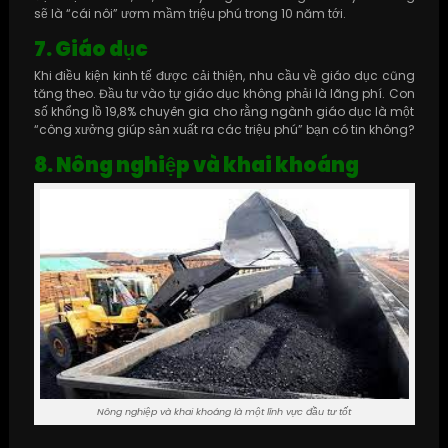
sẽ là “cái nôi” ươm mầm triệu phú trong 10 năm tới.
7. Giáo dục
Khi điều kiện kinh tế được cải thiện, nhu cầu về giáo dục cũng
tăng theo. Đầu tư vào tự giáo dục không phải là lãng phí. Con
số khổng lồ 19,8% chuyên gia cho rằng ngành giáo dục là một
“công xưởng giúp sản xuất ra các triệu phú” bạn có tin không?
8. Nông nghiệp và khai khoáng
Nông nghiệp và khai khoáng là một lĩnh vực đầu tư tốt