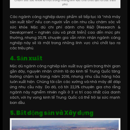
Chăm sóc sức khỏe là một trong những lĩnh vực chủ chốt tạo ra các triệu
phú
Các ngành công nghiệp dược phẩm sẽ tiếp tục là “nhà máy
sản xuất tiền” nếu con người vẫn còn nhu cầu chăm sóc về
sức khỏe. Mặc dù chi phí dành cho R&D (Research &
Development – nghiên cứu và phát triển) cao đến mức phi
thường, nhưng 30,1% chuyên gia vẫn nhìn nhận ngành công
nghiệp này sẽ là một trong những lĩnh vực chủ chốt tạo ra
các triệu phú.
4. Sản xuất
Mặc dù ngành công nghiệp sản xuất suy giảm trong thời gian
gần đây, nguyên nhân chính là do kinh tế Trung Quốc tăng
trưởng chậm lại trong năm 2016, nhưng nhu cầu hàng hóa
luôn xuất hiện. Chúng tôi cần các xưởng và nhà máy để đáp
ứng nhu cầu này. Do đó, có tới 22,3% chuyên gia cho rằng
ngành này nghiễm nhiên ngồi ở 3 vị trí cao nhất của danh
sách, với hy vọng kinh tế Trung Quốc có thể trở lại sức mạnh
ban đầu.
5. Bất động sản và Xây dựng