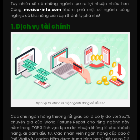
Tuy nhiên sẽ có những ngành tạo ra lợi nhuận nhiều hơn.
Cùng
mexico-info.com
khám phá một số ngành công
nghiệp có khả năng biến bạn thành tỷ phú nhé!
1. Dịch vụ tài chính
Dịch vụ tài chính là một ngành đáng để đầu tư
Các chủ ngân hàng thường rất giàu có là có lý do, với 35,7%
chuyên gia của World Fortune Report cho rằng ngành này
nằm trong TOP 3 lĩnh vực tạo ra lợi nhuận khổng lồ cho khách
hàng, ai dám đầu tư. Các nhân viên ngân hàng cấp cao ở
Phố Wall và London kiếm được trung bình hơn 1 triệu euro (1,3