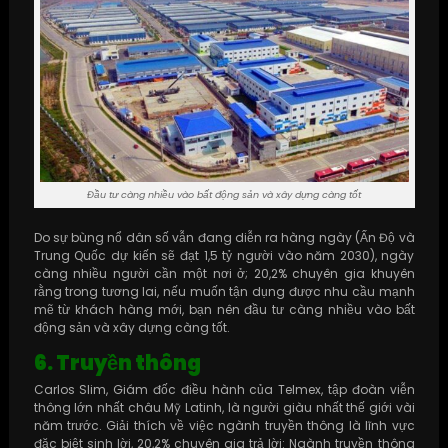
Đầu tư càng nhiều vào bất động sản và xây dựng càng tốt
Do sự bùng nổ dân số vẫn đang diễn ra hàng ngày (Ấn Độ và
Trung Quốc dự kiến ​​sẽ đạt 1,5 tỷ người vào năm 2030), ngày
càng nhiều người cần một nơi ở; 20,2% chuyên gia khuyên
rằng trong tương lai, nếu muốn tận dụng được nhu cầu mạnh
mẽ từ khách hàng mới, bạn nên đầu tư càng nhiều vào bất
động sản và xây dựng càng tốt.
6. Truyền thông
Carlos Slim, Giám đốc điều hành của Telmex, tập đoàn viễn
thông lớn nhất châu Mỹ Latinh, là người giàu nhất thế giới vài
năm trước. Giải thích về việc ngành truyền thông là lĩnh vực
đặc biệt sinh lời, 20,2% chuyên gia trả lời: Ngành truyền thông