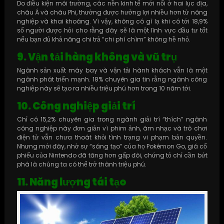
Do điều kiện môi trường, các nền kinh tế mới nổi ở hai lục địa,
châu Á và châu Phi, thường được hưởng lợi nhiều hơn từ nông
nghiệp và khai khoáng. Vì vậy, không có gì lạ khi có tới 18,9%
số người được hỏi cho rằng đây sẽ là một lĩnh vực đầu tư tốt
nếu bạn đủ khả năng chi trả “chi phí chìm” không hề nhỏ.
9. Vận tải hàng không và vũ trụ
Ngành sản xuất máy bay và vận tải hành khách vẫn là một
ngành phát triển mạnh. 18% chuyên gia tin rằng ngành công
nghiệp này sẽ tạo ra nhiều triệu phú hơn trong 10 năm tới.
10. Công nghiệp giải trí
Chỉ có 15,2% chuyên gia trong ngành giải trí “thích” ngành
công nghiệp này đơn giản vì phim ảnh, âm nhạc và trò chơi
điện tử vẫn chưa thoát khỏi tình trạng vi phạm bản quyền.
Nhưng mới đây, nhờ sự “sáng tạo” của họ Pokémon Go, giá cổ
phiếu của Nintendo đã tăng hơn gấp đôi, chứng tỏ chỉ cần bứt
phá là chúng ta có thể trở thành triệu phú.
11. Năng lượng tái tạo