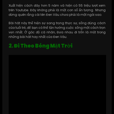
Xuất hiện cách đây hơn 5 năm và hiện có 55 triệu lượt xem
trên Youtube. Đây không phải là một con số ấn tượng. Nhưng
đừng quên rằng cái tên Đen Vâu chưa phải là một ngôi sao.
Bài hát này thể hiện sự sang trọng thực sự, sống đúng cách
của tuổi trẻ, để bạn có thể tận hưởng cuộc sống một cách trọn
vẹn nhất. Ở góc độ cá nhân, Đưa nhau đi trốn là một trong
những bài hát hay nhất của Đen Vâu.
2. Đi Theo Bóng Mặt Trời