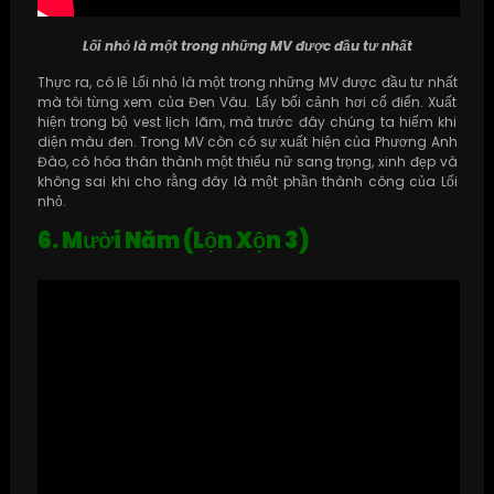
Lối nhỏ là một trong những MV được đầu tư nhất
Thực ra, có lẽ Lối nhỏ là một trong những MV được đầu tư nhất
mà tôi từng xem của Đen Vâu. Lấy bối cảnh hơi cổ điển. Xuất
hiện trong bộ vest lịch lãm, mà trước đây chúng ta hiếm khi
diện màu đen. Trong MV còn có sự xuất hiện của Phương Anh
Đào, cô hóa thân thành một thiếu nữ sang trọng, xinh đẹp và
không sai khi cho rằng đây là một phần thành công của Lối
nhỏ.
6. Mười Năm (Lộn Xộn 3)