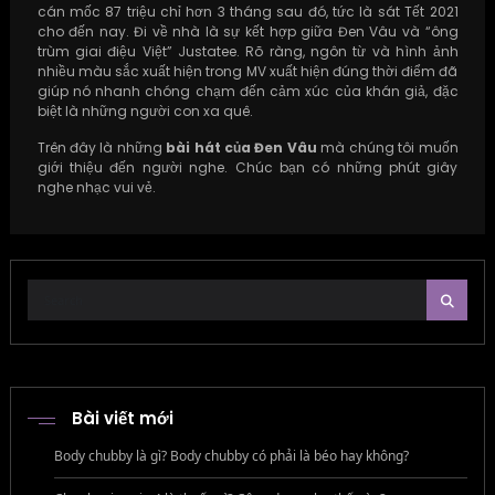
cán mốc 87 triệu chỉ hơn 3 tháng sau đó, tức là sát Tết 2021
cho đến nay. Đi về nhà là sự kết hợp giữa Đen Vâu và “ông
trùm giai điệu Việt” Justatee. Rõ ràng, ngôn từ và hình ảnh
nhiều màu sắc xuất hiện trong MV xuất hiện đúng thời điểm đã
giúp nó nhanh chóng chạm đến cảm xúc của khán giả, đặc
biệt là những người con xa quê.
Trên đây là những
bài hát của Đen Vâu
mà chúng tôi muốn
giới thiệu đến người nghe. Chúc bạn có những phút giây
nghe nhạc vui vẻ.
Bài viết mới
Body chubby là gì? Body chubby có phải là béo hay không?