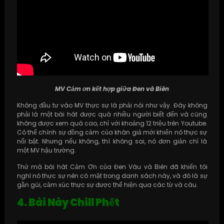
MV Cảm ơn kết hợp giữa Đen và Biên
Không đầu tư vào MV thực sự là phải nói như vậy. Đây không
phải là một bài hát được quá nhiều người biết đến và cũng
không được xem quá cao, chỉ với khoảng 12 triệu trên Youtube.
Có thể chính sự đồng cảm của khán giả mới khiến nó thực sự
nổi bật. Nhưng nếu không, thì không sai, nó đơn giản chỉ là
một MV hậu trường.
Thứ mà bài hát Cảm Ơn của Đen Vâu và Biên đã khiến tôi
nghĩ nó thực sự nên có mặt trong danh sách này, và đó là sự
gần gũi, cảm xúc thực sự được thể hiện qua các từ và câu.
4. Bài Này Chill Phết