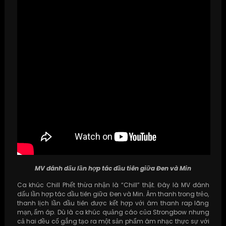
MV đánh dấu lần hợp tác đầu tiên giữa Đen và Min
Ca khúc Chill Phết thừa nhận là “Chill” thật. Đây là MV đánh
dấu lần hợp tác đầu tiên giữa Đen và Min. Âm thanh trong trẻo,
thanh lịch lần đầu tiên được kết hợp với âm thanh rap lãng
mạn, ấm áp. Dù là ca khúc quảng cáo của Strongbow nhưng
cả hai đều cố gắng tạo ra một sản phẩm âm nhạc thực sự với