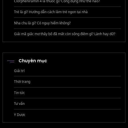
Clorpheniramin 4 là thuốc gì? Công dụng như thế nào?
Tré là gì? Hướng dẫn cách làm tré ngon tại nhà
Nha chu là gì? Có nguy hiểm không?
Giải mã giấc mơ thấy bố đã mất còn sống điềm gì? Lành hay dữ?
Chuyên mục
Giải trí
Thời trang
Tin tức
Tư vấn
Y Dược