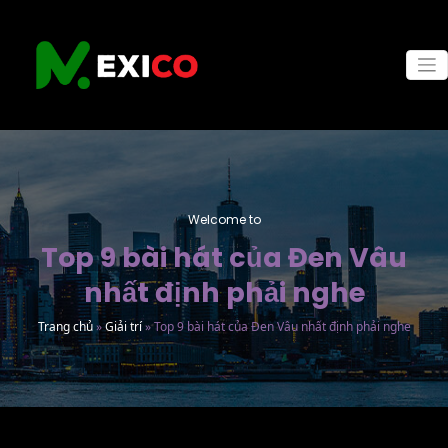
Skip
to
content
Welcome to
Top 9 bài hát của Đen Vâu
nhất định phải nghe
Trang chủ
»
Giải trí
»
Top 9 bài hát của Đen Vâu nhất định phải nghe